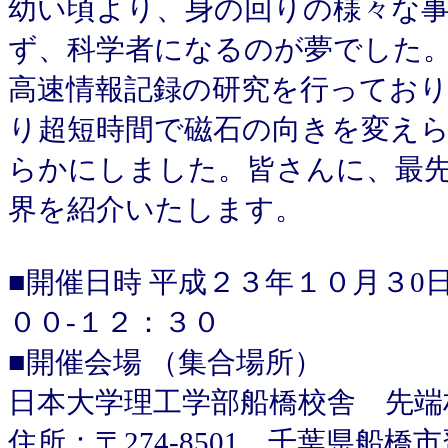
幼い頃より、身の回りの様々な
ず、科学者になるのが夢でした
高速情報記録の研究を行ってお
り超短時間で磁石の向きを変え
らかにしました。皆さんに、最
界を紹介いたします。
■開催日時 平成２３年１０月３0
００-１２：３０
■開催会場 （集合場所）
日本大学理工学部船橋校舎 先端
住所：〒274-8501 千葉県船橋