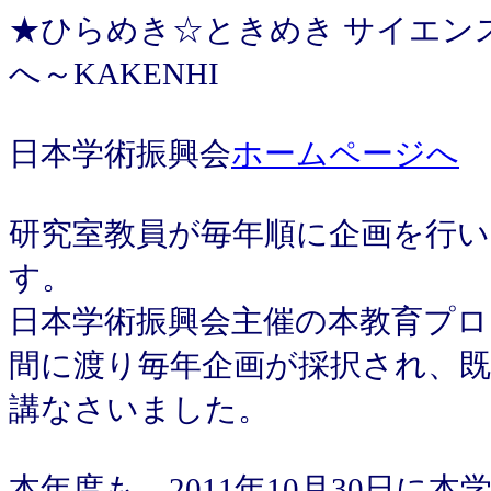
★ひらめき☆ときめき サイエン
へ～KAKENHI
日本学術振興会
ホームページへ
研究室教員が毎年順に企画を行
す。
日本学術振興会主催の本教育プロ
間に渡り毎年企画が採択され、既
講なさいました。
本年度も、2011年10月30日に